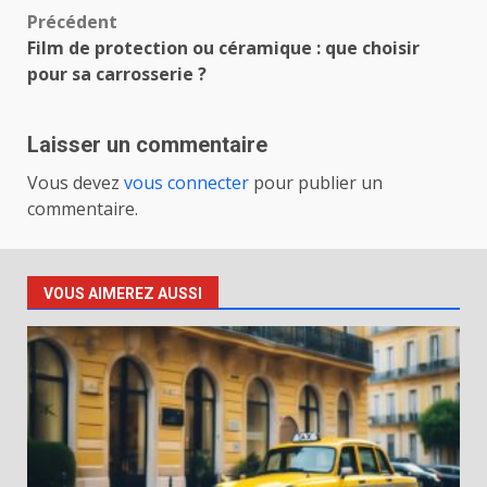
Navigation
Précédent
Film de protection ou céramique : que choisir
d’article
pour sa carrosserie ?
Laisser un commentaire
Vous devez
vous connecter
pour publier un
commentaire.
VOUS AIMEREZ AUSSI