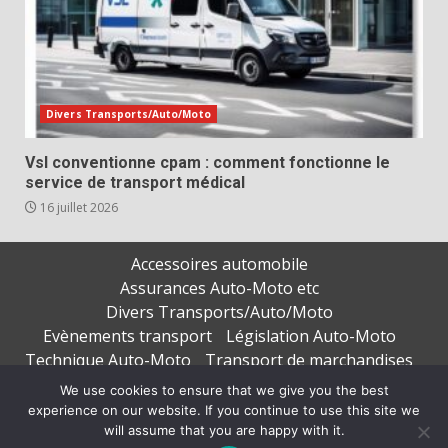
Divers Transports/Auto/Moto
Vsl conventionne cpam : comment fonctionne le
service de transport médical
16 juillet 2026
Accessoires automobile
Assurances Auto-Moto etc
Divers Transports/Auto/Moto
Evènements transport
Législation Auto-Moto
Technique Auto-Moto
Transport de marchandises
Transport de personnes
We use cookies to ensure that we give you the best
experience on our website. If you continue to use this site we
Copyright © All rights reserved.
|
DarkNews
par AF
will assume that you are happy with it.