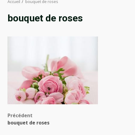
Accueil
bouquet de roses
bouquet de roses
Navigation
Précédent
bouquet de roses
d’article