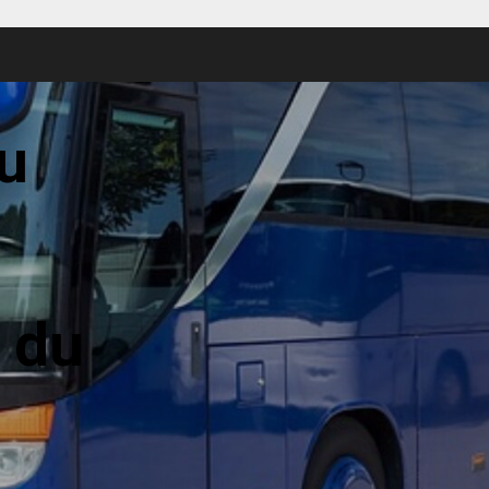
u
 du