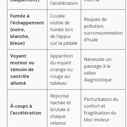
l’accélération
Fumée à
Coulée
Risques de
l’échappement
visible de
pollution,
(noire,
fumée lors
surconsommation
blanche,
de l’appui
d’huile
bleue)
sur la pédale
Voyant
Apparition
Nécessite un
moteur ou
du voyant
passage à la
témoin de
orange ou
valise
contrôle
rouge au
diagnostique
allumé
tableau
Réponse
Perturbation du
hachée et
À-coups à
confort et
brutale à
l’accélération
fragilisation du
chaque
bloc moteur
relance