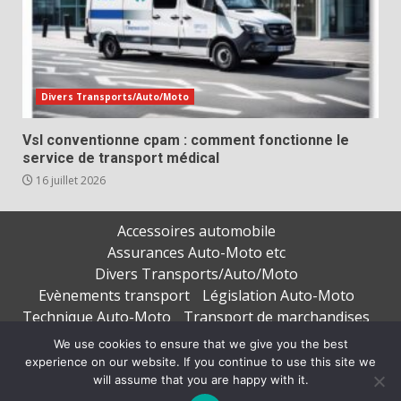
Divers Transports/Auto/Moto
Vsl conventionne cpam : comment fonctionne le
service de transport médical
16 juillet 2026
Accessoires automobile
Assurances Auto-Moto etc
Divers Transports/Auto/Moto
Evènements transport
Législation Auto-Moto
Technique Auto-Moto
Transport de marchandises
Transport de personnes
We use cookies to ensure that we give you the best
experience on our website. If you continue to use this site we
Copyright © All rights reserved.
|
DarkNews
par AF
will assume that you are happy with it.
themes