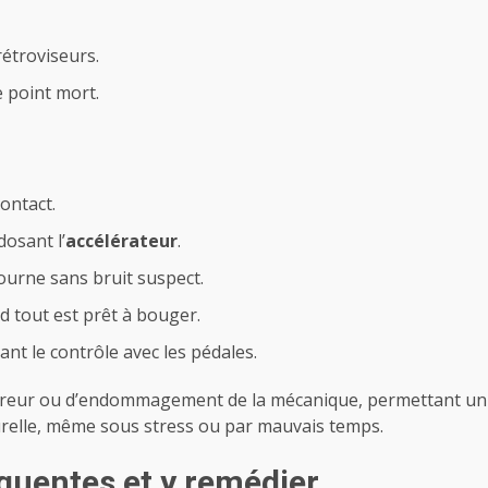
rétroviseurs.
le point mort.
ontact.
dosant l’
accélérateur
.
urne sans bruit suspect.
 tout est prêt à bouger.
nt le contrôle avec les pédales.
d’erreur ou d’endommagement de la mécanique, permettant u
turelle, même sous stress ou par mauvais temps.
équentes et y remédier