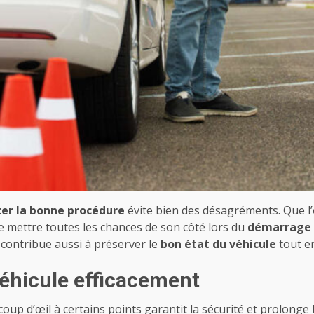
ter la bonne procédure
évite bien des désagréments. Que l
de mettre toutes les chances de son côté lors du
démarrage 
 contribue aussi à préserver le
bon état du véhicule
tout en
éhicule efficacement
 coup d’œil à certains points garantit la sécurité et prolong