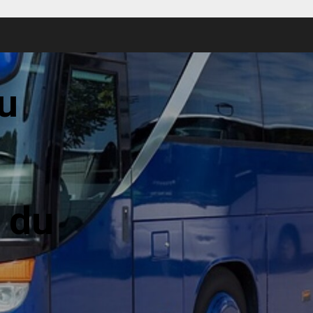
u
 du