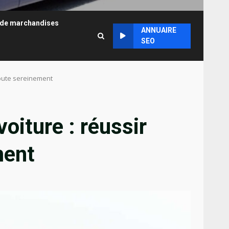
 de marchandises
ANNUAIRE
SEO
route sereinement
oiture : réussir
ment