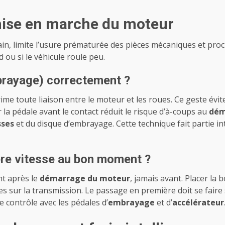
 mise en marche du moteur
main, limite l’usure prématurée des pièces mécaniques et pro
 ou si le véhicule roule peu.
brayage) correctement ?
me toute liaison entre le moteur et les roues. Ce geste évit
la pédale avant le contact réduit le risque d’à-coups au
dém
sses
et du disque d’embrayage. Cette technique fait partie i
ère vitesse au bon moment ?
t après le
démarrage du moteur
, jamais avant. Placer la 
les sur la transmission. Le passage en première doit se fair
e contrôle avec les pédales d’
embrayage
et d’
accélérateur