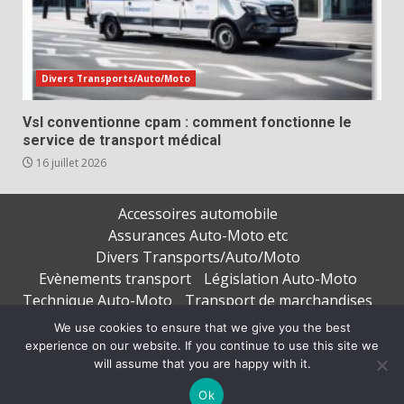
Divers Transports/Auto/Moto
Vsl conventionne cpam : comment fonctionne le
service de transport médical
16 juillet 2026
Accessoires automobile
Assurances Auto-Moto etc
Divers Transports/Auto/Moto
Evènements transport
Législation Auto-Moto
Technique Auto-Moto
Transport de marchandises
Transport de personnes
We use cookies to ensure that we give you the best
experience on our website. If you continue to use this site we
Copyright © All rights reserved.
|
DarkNews
par AF
will assume that you are happy with it.
themes
Ok