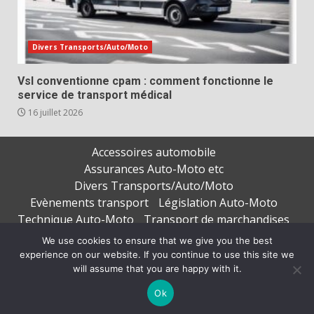
Divers Transports/Auto/Moto
Vsl conventionne cpam : comment fonctionne le
service de transport médical
16 juillet 2026
Accessoires automobile
Assurances Auto-Moto etc
Divers Transports/Auto/Moto
Evènements transport
Législation Auto-Moto
Technique Auto-Moto
Transport de marchandises
Transport de personnes
We use cookies to ensure that we give you the best
experience on our website. If you continue to use this site we
Copyright © All rights reserved.
|
DarkNews
par AF
will assume that you are happy with it.
themes
Ok